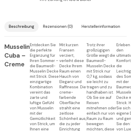
Beschreibung
Rezensionen (0)
Herstellerinformation
Entdecken Sie
Mit kurzen
Trotz ihrer
Erleben
Musselin
die perfekte
Fransen
großzügigen
den
Cuba –
Ergänzung für
verziert,
Größe wiegt die
ultimat
Ihren Sommer –
verleiht diese
Baumwoll-
Komfort
Creme
die Baumwoll-
Decke Ihrem
Musselin Decke
die
Musselin Decke
Raum einen
mit Strick nur
Leichtig
mit Strick. Diese
Hauch von
0,7 kg, sodass
des So
einzigartige
Eleganz und
sie leicht zu
mit der
Kombination
Raffinesse. Die
tragen und zu
Baumwo
vereint das
creme-
handhaben ist.
Musseli
zarte und
farbende
Ob Sie sie auf
Decke m
luftige Gefühl
Oberfläche
Reisen
Strick. 
von Musselin
strahlt eine
mitnehmen oder
Sie sich
mit der
zeitlose
einfach nur von
eigene
Gemütlichkeit
Schönheit aus,
Raum zu Raum
und ge
von Strick, um
die zu jeder
bewegen
Sie den
Ihnen eine
Einrichtung
möchten, diese
von Lux