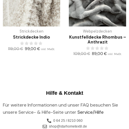
Strickdecken
Webpelzdecken
Strickdecke Indio
Kunstfelldecke Rhombus –
Anthrazit
119,00
€
99,00
€
inkl. MwSt.
109,00
€
89,00
€
inkl. MwSt.
Hilfe & Kontakt
Für weitere Informationen und unser FAQ besuchen Sie
unsere Service- & Hilfe-Seite unter
Service/Hilfe
0 64 25 / 8210 060
shop@starhometextil.de