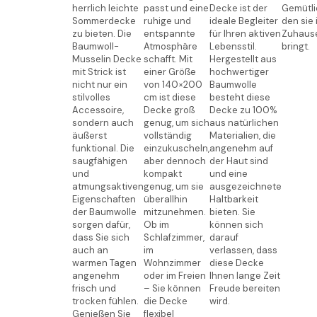
herrlich leichte
passt und eine
Decke ist der
Gemütli
Sommerdecke
ruhige und
ideale Begleiter
den sie 
zu bieten. Die
entspannte
für Ihren aktiven
Zuhaus
Baumwoll-
Atmosphäre
Lebensstil.
bringt.
Musselin Decke
schafft. Mit
Hergestellt aus
mit Strick ist
einer Größe
hochwertiger
nicht nur ein
von 140×200
Baumwolle
stilvolles
cm ist diese
besteht diese
Accessoire,
Decke groß
Decke zu 100%
sondern auch
genug, um sich
aus natürlichen
äußerst
vollständig
Materialien, die
funktional. Die
einzukuscheln,
angenehm auf
saugfähigen
aber dennoch
der Haut sind
und
kompakt
und eine
atmungsaktiven
genug, um sie
ausgezeichnete
Eigenschaften
überallhin
Haltbarkeit
der Baumwolle
mitzunehmen.
bieten. Sie
sorgen dafür,
Ob im
können sich
dass Sie sich
Schlafzimmer,
darauf
auch an
im
verlassen, dass
warmen Tagen
Wohnzimmer
diese Decke
angenehm
oder im Freien
Ihnen lange Zeit
frisch und
– Sie können
Freude bereiten
trocken fühlen.
die Decke
wird.
Genießen Sie
flexibel