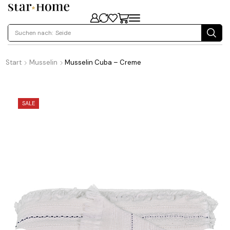
Suchen nach:
Seide
Start
Musselin
Musselin Cuba – Creme
SALE