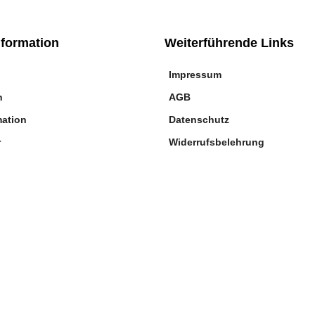
nformation
Weiterführende Links
Impressum
n
AGB
mation
Datenschutz
r
Widerrufsbelehrung
©
Star Home Textil GmbH