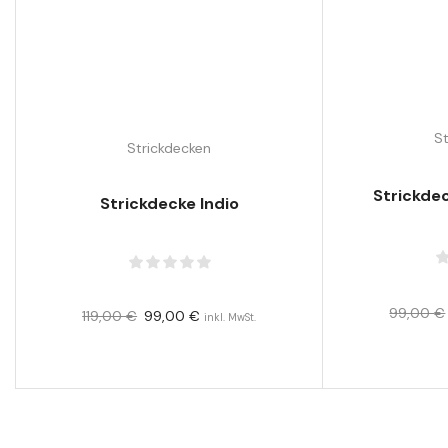
S
Strickdecken
Strickde
Strickdecke Indio
99,00
€
119,00
€
99,00
€
inkl. MwSt.