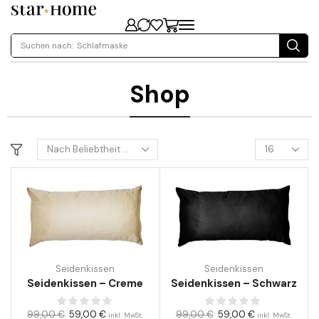
Suchen nach:
Schlafmaske
Shop
Seidenkissen
Seidenkissen
Seidenkissen – Creme
Seidenkissen – Schwarz
99,00
€
59,00
€
99,00
€
59,00
€
inkl. MwSt.
inkl. MwSt.