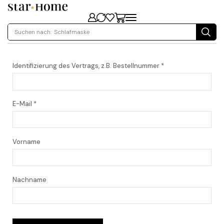
Suchen nach:
Schlafmaske
Identifizierung des Vertrags, z.B. Bestellnummer
*
E-Mail
*
E-
Vorname
Mail
(wiederholen)
*
Nachname