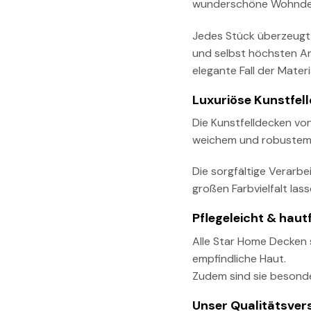
wunderschöne Wohndeck
Jedes Stück überzeugt 
und selbst höchsten An
elegante Fall der Materi
Luxuriöse Kunstfell
Die Kunstfelldecken von
weichem und robustem P
Die sorgfältige Verarbe
großen Farbvielfalt las
Pflegeleicht & haut
Alle Star Home Decken s
empfindliche Haut.
Zudem sind sie besonde
Unser Qualitätsver