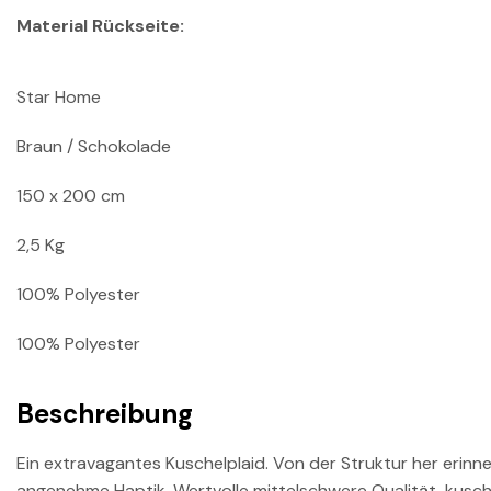
Material Rückseite:
Star Home
Braun / Schokolade
150 x 200 cm
2,5 Kg
100% Polyester
100% Polyester
Beschreibung
Ein extravagantes Kuschelplaid. Von der Struktur her erinn
angenehme Haptik. Wertvolle mittelschwere Qualität, kuschel