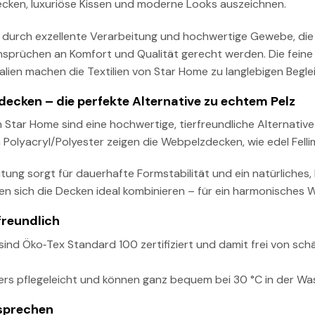
en, luxuriöse Kissen und moderne Looks auszeichnen.
durch exzellente Verarbeitung und hochwertige Gewebe, die 
sprüchen an Komfort und Qualität gerecht werden. Die feine S
alien machen die Textilien von Star Home zu langlebigen Begleit
decken – die perfekte Alternative zu echtem Pelz
 Star Home sind eine hochwertige, tierfreundliche Alternativ
olyacryl/Polyester zeigen die Webpelzdecken, wie edel Fellim
itung sorgt für dauerhafte Formstabilität und ein natürliches,
sen sich die Decken ideal kombinieren – für ein harmonisches W
freundlich
ind Öko‑Tex Standard 100 zertifiziert und damit frei von sch
rs pflegeleicht und können ganz bequem bei 30 °C in der Wa
sprechen