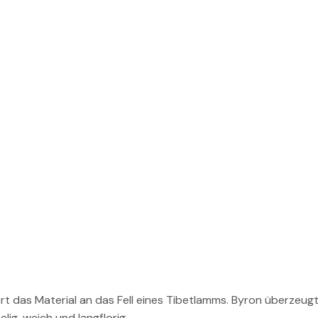
ert das Material an das Fell eines Tibetlamms. Byron überzeu
ig, weich und langflorig.