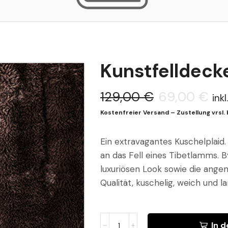
Kunstfelldeck
129,00
€
69,00
€
ink
Kostenfreier Versand – Zustellung vrsl. b
Ein extravagantes Kuschelplaid.
an das Fell eines Tibetlamms.
luxuriösen Look sowie die ange
Qualität, kuschelig, weich und la
In 