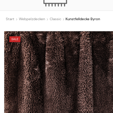
Start
Webpelzdecken
Classic
Kunstfelldecke Byron
SALE