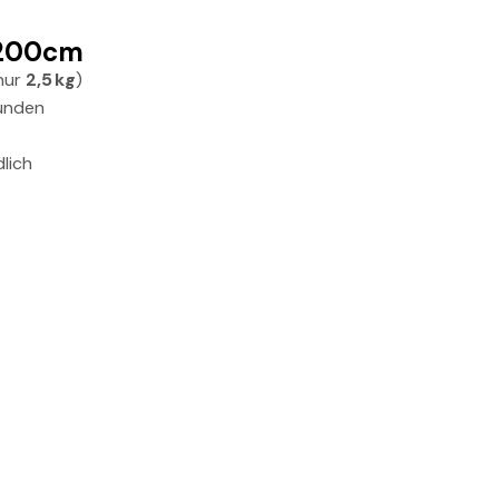
x200cm
nur
2,5 kg
)
tunden
lich