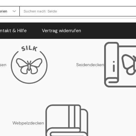
Suchen nach:
Seide
ntakt & Hilfe
Vertrag widerrufen
sen
Seidendecken
Webpelzdecken