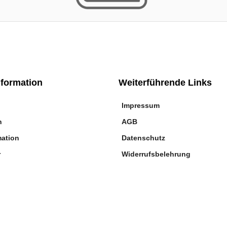
nformation
Weiterführende Links
Impressum
n
AGB
mation
Datenschutz
r
Widerrufsbelehrung
©
Star Home Textil GmbH